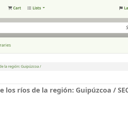
Cart
Lists
L
raries
de la región: Guipúzcoa /
 los ríos de la región: Guipúzcoa /
SE