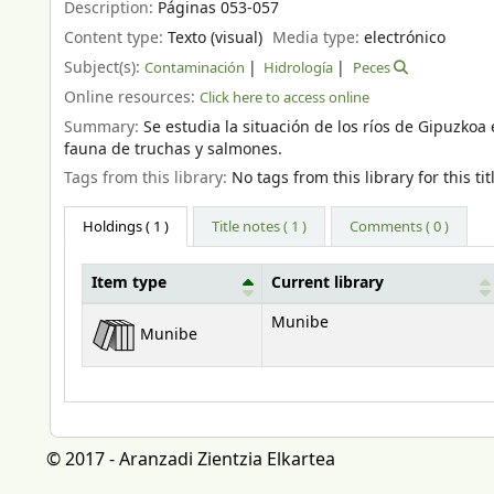
Description:
Páginas 053-057
Content type:
Texto (visual)
Media type:
electrónico
Subject(s):
Contaminación
Hidrología
Peces
Online resources:
Click here to access online
Summary:
Se estudia la situación de los ríos de Gipuzk
fauna de truchas y salmones.
Tags from this library:
No tags from this library for this tit
Holdings
( 1 )
Title notes ( 1 )
Comments ( 0 )
Item type
Current library
Holdings
Munibe
Munibe
© 2017 - Aranzadi Zientzia Elkartea