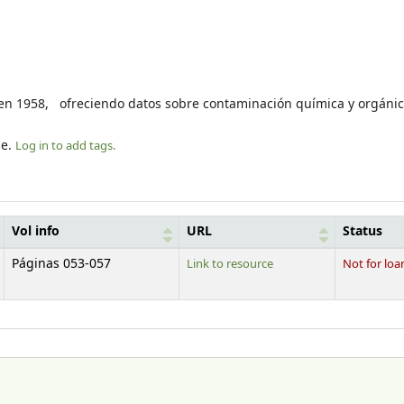
oa en 1958, ofreciendo datos sobre contaminación química y orgáni
le.
Log in to add tags.
Vol info
URL
Status
Páginas 053-057
Link to resource
Not for loa