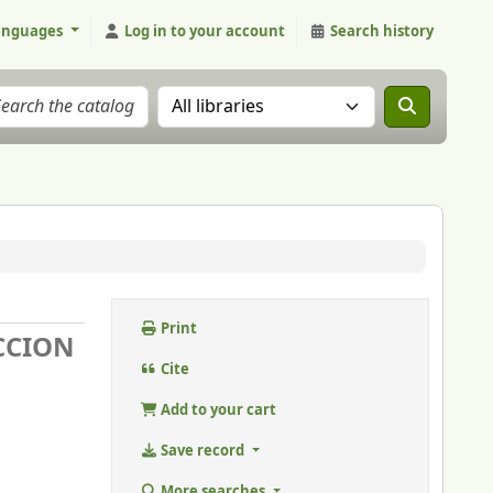
anguages
Log in to your account
Search history
Search the catalog in:
Print
CCION
Cite
Add to your cart
Save record
More searches