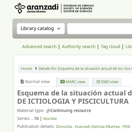
Aranzadi Zientzia Elkartea Liburutegia
Search the catalog by:
Search the catalog
Advanced search
Authority search
Tag cloud
Lib
Home
Details for:
Esquema de la situación actual de los ríos 
Normal view
MARC view
ISBD view
Esquema de la situación actual de
DE ICTIOLOGIA Y PISCICULTURA
Material type:
Continuing resource
Series:
. 10
|
Munibe
Publication details:
Donostia :
Aranzadi Zientzia Elkartea,
1958