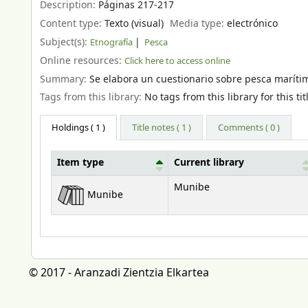
Description:
Páginas 217-217
Content type:
Texto (visual)
Media type:
electrónico
Subject(s):
Etnografía
Pesca
Online resources:
Click here to access online
Summary:
Se elabora un cuestionario sobre pesca maríti
Tags from this library:
No tags from this library for this tit
Holdings
( 1 )
Title notes ( 1 )
Comments ( 0 )
Item type
Current library
Holdings
Munibe
Munibe
© 2017 - Aranzadi Zientzia Elkartea