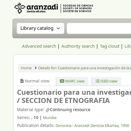
Aranzadi Zientzia Elkartea Liburutegia
Search the catalog by:
Search the catalog
Advanced search
Authority search
Tag cloud
Lib
Home
Details for:
Cuestionario para una investigación de la p
Normal view
MARC view
ISBD view
Cuestionario para una investigac
/
SECCION DE ETNOGRAFIA
Material type:
Continuing resource
Series:
. 10
|
Munibe
Publication details:
Donostia :
Aranzadi Zientzia Elkartea,
1958