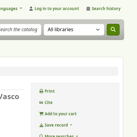
anguages
Log in to your account
Search history
Search the catalog in:
Print
 Vasco
Cite
Add to your cart
Save record
More searches