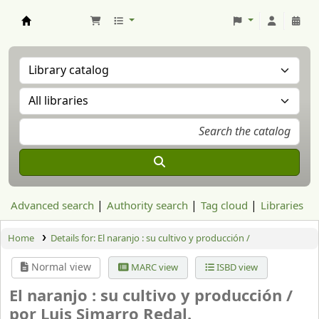
Aranzadi Zientzia Elkartea Liburutegia
Advanced search
Authority search
Tag cloud
Libraries
Home
Details for:
El naranjo : su cultivo y producción /
Normal view
MARC view
ISBD view
El naranjo : su cultivo y producción /
por Luis Simarro Redal.