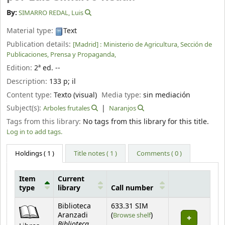
By:
SIMARRO REDAL, Luis
Material type:
Text
Publication details:
[Madrid] :
Ministerio de Agricultura, Sección de
Publicaciones, Prensa y Propaganda,
Edition:
2ª ed. --
Description:
133 p
;
il
Content type:
Texto (visual)
Media type:
sin mediación
Subject(s):
Arboles frutales
Naranjos
Tags from this library:
No tags from this library for this title.
Log in to add tags.
Holdings
( 1 )
Title notes ( 1 )
Comments ( 0 )
Item
Current
type
library
Call number
Holdings
Biblioteca
633.31 SIM
(Opens below)
Aranzadi
(
Browse shelf
)
Biblioteca