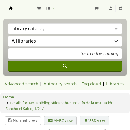
Aranzadi Zientzia Elkartea Liburutegia
Advanced search
Authority search
Tag cloud
Libraries
Home
Details for:
Nota bibliográfica sobre "Boletín de la Institución
Sancho el Sabio, 1/2" /
Normal view
MARC view
ISBD view