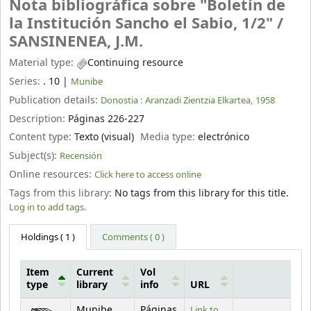
Nota bibliográfica sobre "Boletín de
la Institución Sancho el Sabio, 1/2" /
SANSINENEA, J.M.
Material type:
Continuing resource
Series:
. 10
|
Munibe
Publication details:
Donostia :
Aranzadi Zientzia Elkartea,
1958
Description:
Páginas 226-227
Content type:
Texto (visual)
Media type:
electrónico
Subject(s):
Recensión
Online resources:
Click here to access online
Tags from this library:
No tags from this library for this title.
Log in to add tags.
Holdings
( 1 )
Comments ( 0 )
Item
Current
Vol
type
library
info
URL
Holdings
Munibe
Páginas
Link to