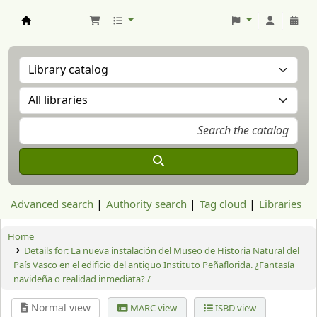
Aranzadi Zientzia Elkartea Liburutegia
Advanced search
Authority search
Tag cloud
Libraries
Home
Details for:
La nueva instalación del Museo de Historia Natural del
País Vasco en el edificio del antiguo Instituto Peñaflorida. ¿Fantasía
navideña o realidad inmediata? /
Normal view
MARC view
ISBD view