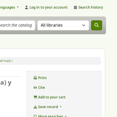
anguages
Log in to your account
Search history
Search the catalog in:
el maíz /
Print
a) y
Cite
Add to your cart
Save record
More searches