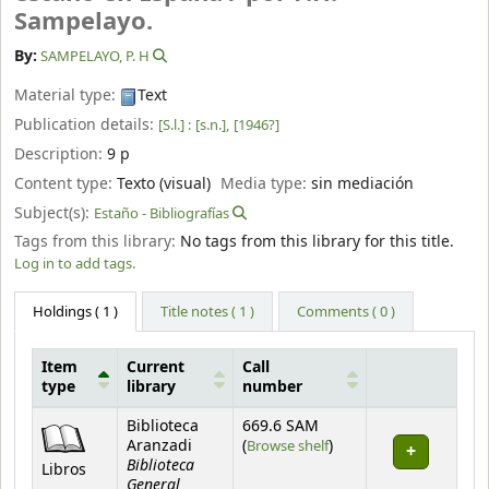
Sampelayo.
By:
SAMPELAYO, P. H
Material type:
Text
Publication details:
[S.l.] :
[s.n.],
[1946?]
Description:
9 p
Content type:
Texto (visual)
Media type:
sin mediación
Subject(s):
Estaño - Bibliografías
Tags from this library:
No tags from this library for this title.
Log in to add tags.
Holdings
( 1 )
Title notes ( 1 )
Comments ( 0 )
Item
Current
Call
type
library
number
Holdings
Biblioteca
669.6 SAM
(Opens below)
Aranzadi
(
Browse shelf
)
Biblioteca
Libros
General