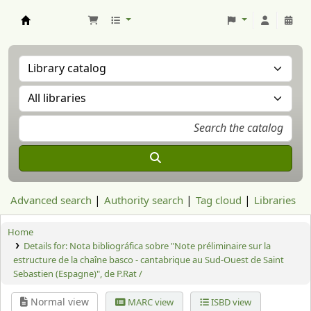
Aranzadi Zientzia Elkartea Liburutegia
Advanced search
Authority search
Tag cloud
Libraries
Home
Details for:
Nota bibliográfica sobre "Note préliminaire sur la
estructure de la chaîne basco - cantabrique au Sud-Ouest de Saint
Sebastien (Espagne)", de P.Rat /
Normal view
MARC view
ISBD view