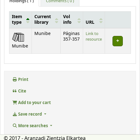
Holdings
( 1 )
Comments ( 0 )
Item
Current
Vol
type
library
info
URL
Holdings
Munibe
Páginas
Link to
357-357
resource
Munibe
Print
Cite
Add to your cart
Save record
More searches
© 2017 - Aranzadi Zientzia Elkartea