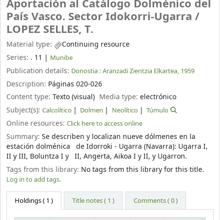
Aportación al Catálogo Dolménico del
País Vasco. Sector Idokorri-Ugarra /
LOPEZ SELLES, T.
Material type:
Continuing resource
Series:
. 11
|
Munibe
Publication details:
Donostia :
Aranzadi Zientzia Elkartea,
1959
Description:
Páginas 020-026
Content type:
Texto (visual)
Media type:
electrónico
Subject(s):
Calcolítico
Dolmen
Neolítico
Túmulo
Online resources:
Click here to access online
Summary:
Se describen y localizan nueve dólmenes en la
estación dolménica de Idorroki - Ugarra (Navarra): Ugarra I,
II y III, Boluntza I y II, Angerta, Aikoa I y II, y Ugarron.
Tags from this library:
No tags from this library for this title.
Log in to add tags.
Holdings
( 1 )
Title notes ( 1 )
Comments ( 0 )