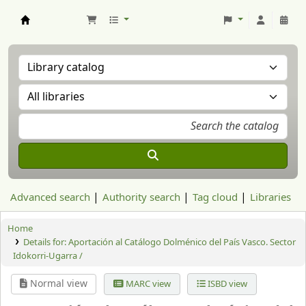
Aranzadi Zientzia Elkartea Liburutegia
Advanced search
Authority search
Tag cloud
Libraries
Home
Details for:
Aportación al Catálogo Dolménico del País Vasco. Sector
Idokorri-Ugarra /
Normal view
MARC view
ISBD view