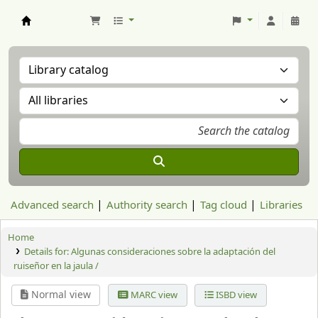
Aranzadi Zientzia Elkartea Liburutegia
Advanced search
Authority search
Tag cloud
Libraries
Home
Details for:
Algunas consideraciones sobre la adaptación del
ruiseñor en la jaula /
Normal view
MARC view
ISBD view