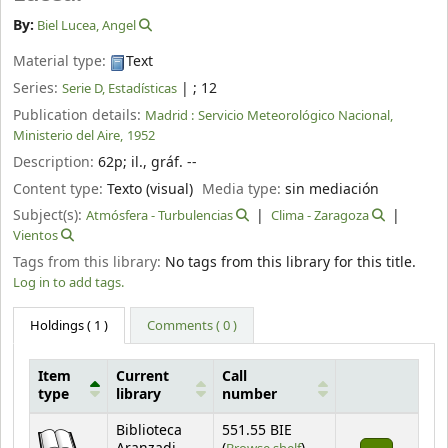
By:
Biel Lucea, Angel
Material type:
Text
Series:
|
; 12
Serie D, Estadísticas
Publication details:
Madrid :
Servicio Meteorológico Nacional,
Ministerio del Aire,
1952
Description:
62p
;
il., gráf. --
Content type:
Texto (visual)
Media type:
sin mediación
Subject(s):
Atmósfera - Turbulencias
Clima - Zaragoza
Vientos
Tags from this library:
No tags from this library for this title.
Log in to add tags.
Holdings
( 1 )
Comments ( 0 )
Item
Current
Call
type
library
number
Holdings
Biblioteca
551.55 BIE
(Opens below)