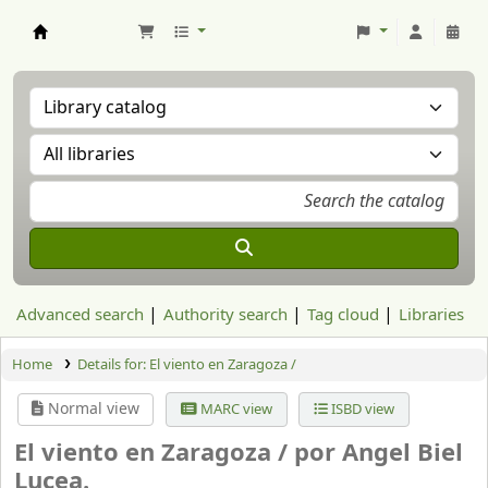
Aranzadi Zientzia Elkartea Liburutegia
Advanced search
Authority search
Tag cloud
Libraries
Home
Details for:
El viento en Zaragoza /
Normal view
MARC view
ISBD view
El viento en Zaragoza /
por Angel Biel
Lucea.