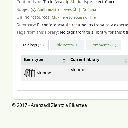
Content type:
Texto (visual)
Media type:
electrónico
Subject(s):
Anillamiento
Aves
Doñana
Online resources:
Click here to access online
Summary:
El conferenciante resume los trabajos y experi
Tags from this library:
No tags from this library for this tit
Holdings
( 1 )
Title notes ( 1 )
Comments ( 0 )
Item type
Current library
Holdings
Munibe
Munibe
© 2017 - Aranzadi Zientzia Elkartea