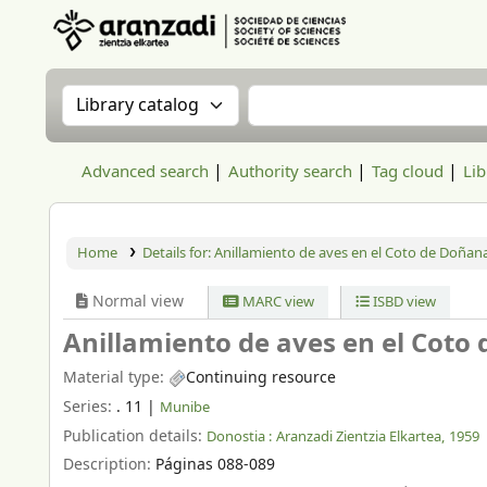
Aranzadi Zientzia Elkartea Liburutegia
Search the catalog by:
Search the catalog
Advanced search
Authority search
Tag cloud
Lib
Home
Details for:
Anillamiento de aves en el Coto de Doñana
Normal view
MARC view
ISBD view
Anillamiento de aves en el Coto 
Material type:
Continuing resource
Series:
. 11
|
Munibe
Publication details:
Donostia :
Aranzadi Zientzia Elkartea,
1959
Description:
Páginas 088-089