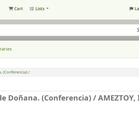
Cart
Lists
L
raries
. (Conferencia) /
de Doñana. (Conferencia) /
AMEZTOY, I