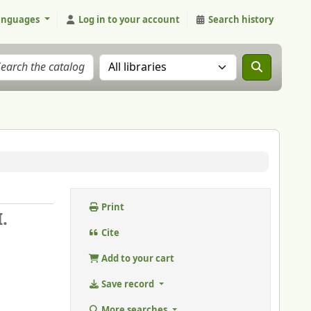
anguages
Log in to your account
Search history
Search the catalog in:
Print
.
Cite
Add to your cart
Save record
More searches