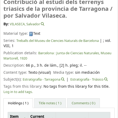
Contribució al estudi dels terrenys
triasics de la provincia de Tarragona /
por Salvador Vilaseca.
By:
VILASECA, Salvador
Material type:
Text
Series:
|
; vol.
Treballs del Museu de Ciencies Naturals de Barcelona
VIII, 1
Publication details:
Barcelona :
Junta de Ciencias Naturales, Museu
Martorell,
1920
Description:
66 p., 3 h. de lám., [2] h. pleg
;
il. --
Content type:
Texto (visual)
Media type:
sin mediación
Subject(s):
Estratigrafía - Tarragona
Estratigrafía - Triásico
Tags from this library:
No tags from this library for this title.
Log in to add tags.
Holdings
( 1 )
Title notes ( 1 )
Comments ( 0 )
Item
Current