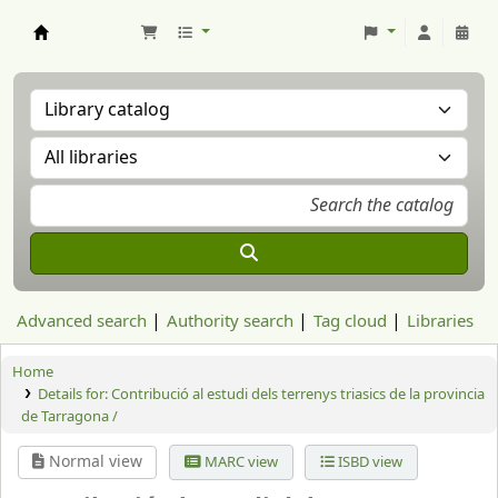
Aranzadi Zientzia Elkartea Liburutegia
Advanced search
Authority search
Tag cloud
Libraries
Home
Details for:
Contribució al estudi dels terrenys triasics de la provincia
de Tarragona /
Normal view
MARC view
ISBD view