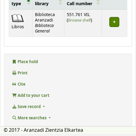
type
library
Call number
Holdings
Biblioteca
551.761 VIL
(Opens below)
Aranzadi
(
Browse shelf
)
Biblioteca
Libros
General
Place hold
Print
Cite
Add to your cart
Save record
More searches
© 2017 - Aranzadi Zientzia Elkartea