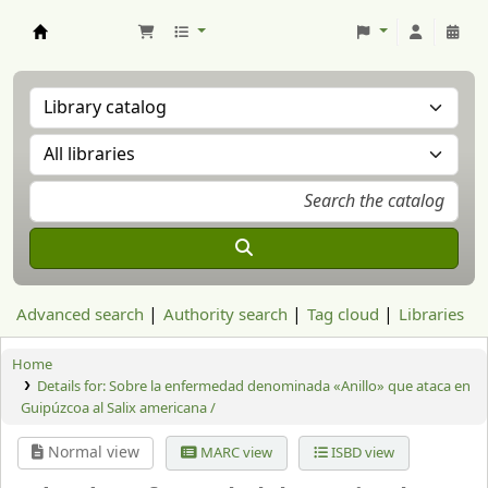
Aranzadi Zientzia Elkartea Liburutegia
Advanced search
Authority search
Tag cloud
Libraries
Home
Details for:
Sobre la enfermedad denominada «Anillo» que ataca en
Guipúzcoa al Salix americana /
Normal view
MARC view
ISBD view