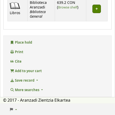
Holdings
Biblioteca
639.2 CON
(Opens below)
Aranzadi
(
Browse shelf
)
Biblioteca
Libros
General
Place hold
Print
Cite
Add to your cart
Save record
More searches
© 2017 - Aranzadi Zientzia Elkartea