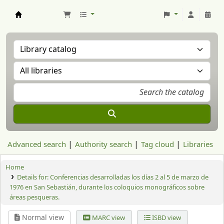
Aranzadi Zientzia Elkartea Liburutegia
Advanced search
Authority search
Tag cloud
Libraries
Home
Details for:
Conferencias desarrolladas los días 2 al 5 de marzo de
1976 en San Sebastián, durante los coloquios monográficos sobre
áreas pesqueras.
Normal view
MARC view
ISBD view