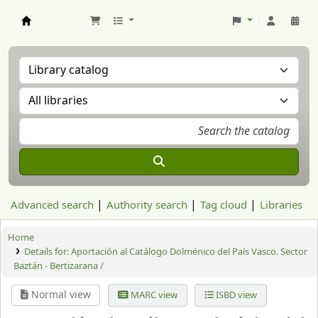
Aranzadi Zientzia Elkartea Liburutegia
Advanced search
Authority search
Tag cloud
Libraries
Home
Details for:
Aportación al Catálogo Dolménico del País Vasco. Sector
Baztán - Bertizarana /
Normal view
MARC view
ISBD view