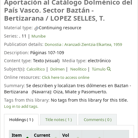
Aportación al Catálogo Dolménico del
País Vasco. Sector Baztán -
Bertizarana /
LOPEZ SELLES, T.
Material type:
Continuing resource
Series:
. 11
|
Munibe
Publication details:
Donostia :
Aranzadi Zientzia Elkartea,
1959
Description:
Páginas 107-109
Content type:
Texto (visual)
Media type:
electrónico
Subject(s):
Calcolítico
Dolmen
Neolítico
Túmulo
Online resources:
Click here to access online
Summary:
Se describen y localizan tres dólmenes en Baztan -
Bertizarana (Navarra): Oiza, Miate y Pasomuerto.
Tags from this library:
No tags from this library for this title.
Log in to add tags.
Holdings
( 1 )
Title notes ( 1 )
Comments ( 0 )
Item
Current
Vol