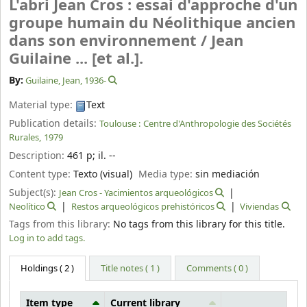
L'abri Jean Cros : essai d'approche d'un
groupe humain du Néolithique ancien
dans son environnement /
Jean
Guilaine ... [et al.].
By:
Guilaine, Jean
, 1936-
Material type:
Text
Publication details:
Toulouse :
Centre d'Anthropologie des Sociétés
Rurales,
1979
Description:
461 p
;
il. --
Content type:
Texto (visual)
Media type:
sin mediación
Subject(s):
Jean Cros - Yacimientos arqueológicos
Neolítico
Restos arqueológicos prehistóricos
Viviendas
Tags from this library:
No tags from this library for this title.
Log in to add tags.
Holdings
( 2 )
Title notes ( 1 )
Comments ( 0 )
Item type
Current library