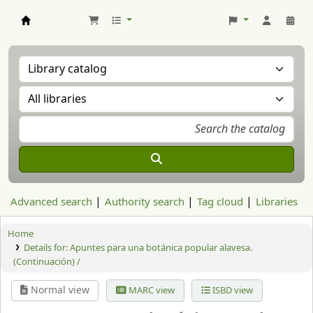
Aranzadi Zientzia Elkartea Liburutegia
Advanced search
Authority search
Tag cloud
Libraries
Home
Details for:
Apuntes para una botánica popular alavesa.
(Continuación) /
Normal view
MARC view
ISBD view