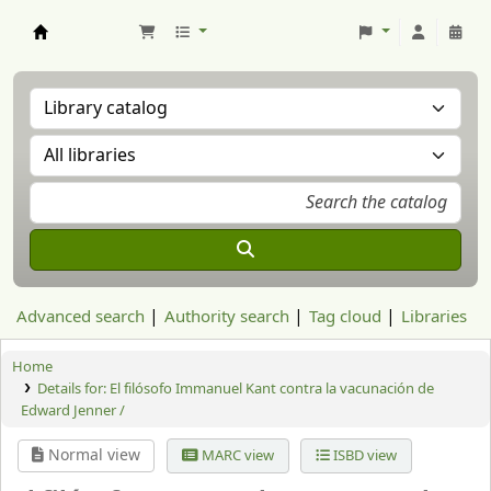
Aranzadi Zientzia Elkartea Liburutegia
Advanced search
Authority search
Tag cloud
Libraries
Home
Details for:
El filósofo Immanuel Kant contra la vacunación de
Edward Jenner /
Normal view
MARC view
ISBD view