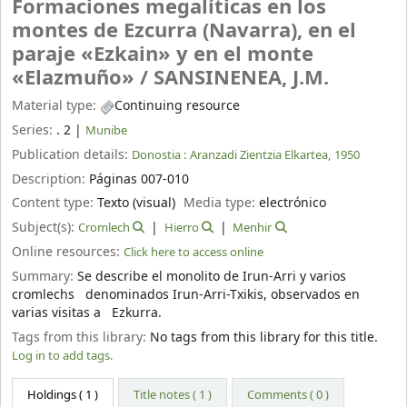
Formaciones megalíticas en los
montes de Ezcurra (Navarra), en el
paraje «Ezkain» y en el monte
«Elazmuño» /
SANSINENEA, J.M.
Material type:
Continuing resource
Series:
. 2
|
Munibe
Publication details:
Donostia :
Aranzadi Zientzia Elkartea,
1950
Description:
Páginas 007-010
Content type:
Texto (visual)
Media type:
electrónico
Subject(s):
Cromlech
Hierro
Menhir
Online resources:
Click here to access online
Summary:
Se describe el monolito de Irun-Arri y varios
cromlechs denominados Irun-Arri-Txikis, observados en
varias visitas a Ezkurra.
Tags from this library:
No tags from this library for this title.
Log in to add tags.
Holdings
( 1 )
Title notes ( 1 )
Comments ( 0 )