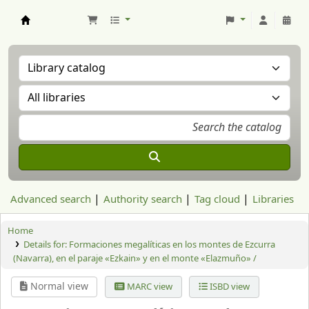
Aranzadi Zientzia Elkartea Liburutegia
Advanced search
Authority search
Tag cloud
Libraries
Home
Details for:
Formaciones megalíticas en los montes de Ezcurra
(Navarra), en el paraje «Ezkain» y en el monte «Elazmuño» /
Normal view
MARC view
ISBD view