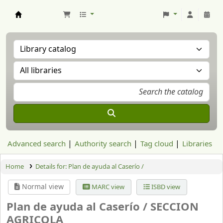
Aranzadi Zientzia Elkartea Liburutegia
Advanced search
Authority search
Tag cloud
Libraries
Home
Details for:
Plan de ayuda al Caserío /
Normal view
MARC view
ISBD view
Plan de ayuda al Caserío /
SECCION
AGRICOLA