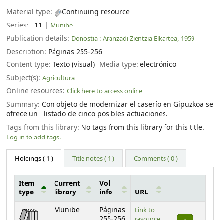
Material type:
Continuing resource
Series:
. 11
|
Munibe
Publication details:
Donostia :
Aranzadi Zientzia Elkartea,
1959
Description:
Páginas 255-256
Content type:
Texto (visual)
Media type:
electrónico
Subject(s):
Agricultura
Online resources:
Click here to access online
Summary:
Con objeto de modernizar el caserío en Gipuzkoa se
ofrece un listado de cinco posibles actuaciones.
Tags from this library:
No tags from this library for this title.
Log in to add tags.
Holdings
( 1 )
Title notes ( 1 )
Comments ( 0 )
Item
Current
Vol
type
library
info
URL
Holdings
Munibe
Páginas
Link to
255-256
resource