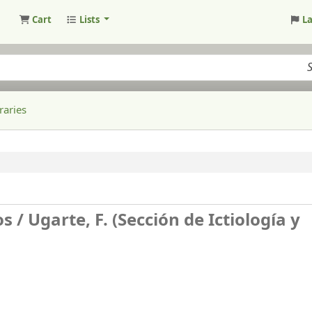
Cart
Lists
L
raries
os /
Ugarte, F. (Sección de Ictiología y