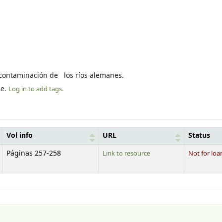
 contaminación de los ríos alemanes.
le.
Log in to add tags.
Vol info
URL
Status
Páginas 257-258
Link to resource
Not for loa