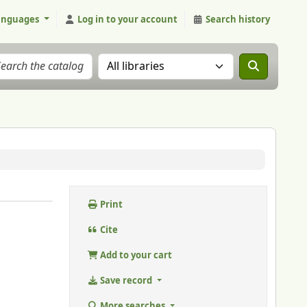
anguages
Log in to your account
Search history
Search the catalog in:
Print
Cite
Add to your cart
Save record
More searches