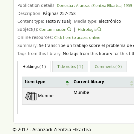
Publication details:
Donostia :
Aranzadi Zientzia Elkartea,
1959
Description:
Páginas 257-258
Content type:
Texto (visual)
Media type:
electrónico
Subject(s):
Contaminación
Hidrología
Online resources:
Click here to access online
Summary:
Se transcribe un trabajo sobre el problema de
Tags from this library:
No tags from this library for this tit
Holdings
( 1 )
Title notes ( 1 )
Comments ( 0 )
Item type
Current library
Holdings
Munibe
Munibe
© 2017 - Aranzadi Zientzia Elkartea