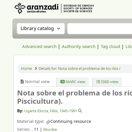
Aranzadi Zientzia Elkartea Liburutegia
Search the catalog by:
Search the catalog
Advanced search
Authority search
Tag cloud
Lib
Home
Details for:
Nota sobre el problema de los ríos /
Normal view
MARC view
ISBD view
Nota sobre el problema de los rí
Piscicultura).
By:
Ugarte Elorza, Félix
, 1945-1991
Material type:
Continuing resource
Series:
. 11
|
Munibe