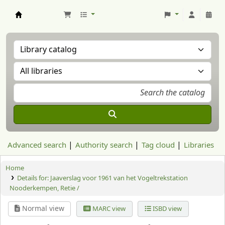
Aranzadi Zientzia Elkartea Liburutegia
Advanced search
Authority search
Tag cloud
Libraries
Home
Details for:
Jaaverslag voor 1961 van het Vogeltrekstation
Nooderkempen, Retie /
Normal view
MARC view
ISBD view