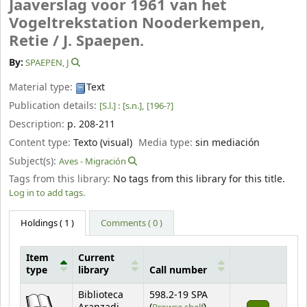
Jaaverslag voor 1961 van het
Vogeltrekstation Nooderkempen,
Retie /
J. Spaepen.
By:
SPAEPEN, J
Material type:
Text
Publication details:
[S.l.] :
[s.n.],
[196-?]
Description:
p. 208-211
Content type:
Texto (visual)
Media type:
sin mediación
Subject(s):
Aves - Migración
Tags from this library:
No tags from this library for this title.
Log in to add tags.
Holdings
( 1 )
Comments ( 0 )
Item
Current
type
library
Call number
Holdings
Biblioteca
598.2-19 SPA
(Opens below)