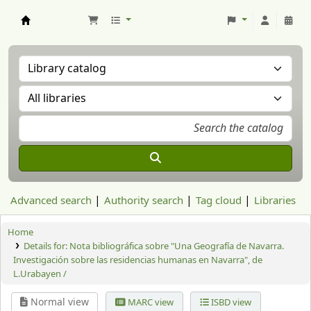
Aranzadi Zientzia Elkartea Liburutegia
Advanced search
Authority search
Tag cloud
Libraries
Home
Details for:
Nota bibliográfica sobre "Una Geografía de Navarra.
Investigación sobre las residencias humanas en Navarra", de
L.Urabayen /
Normal view
MARC view
ISBD view