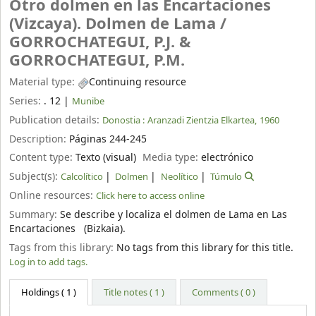
Otro dolmen en las Encartaciones
(Vizcaya). Dolmen de Lama /
GORROCHATEGUI, P.J. &
GORROCHATEGUI, P.M.
Material type:
Continuing resource
Series:
. 12
|
Munibe
Publication details:
Donostia :
Aranzadi Zientzia Elkartea,
1960
Description:
Páginas 244-245
Content type:
Texto (visual)
Media type:
electrónico
Subject(s):
Calcolítico
Dolmen
Neolítico
Túmulo
Online resources:
Click here to access online
Summary:
Se describe y localiza el dolmen de Lama en Las
Encartaciones (Bizkaia).
Tags from this library:
No tags from this library for this title.
Log in to add tags.
Holdings
( 1 )
Title notes ( 1 )
Comments ( 0 )