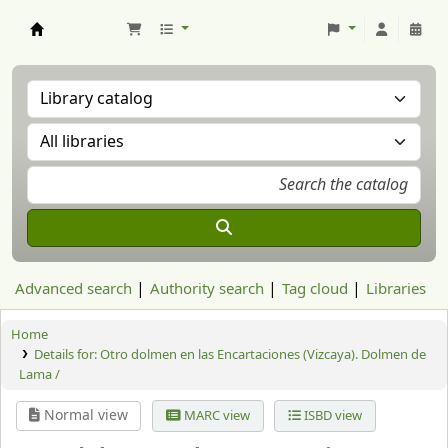
Aranzadi Zientzia Elkartea Liburutegia
Advanced search
Authority search
Tag cloud
Libraries
Home
Details for:
Otro dolmen en las Encartaciones (Vizcaya). Dolmen de
Lama /
Normal view
MARC view
ISBD view