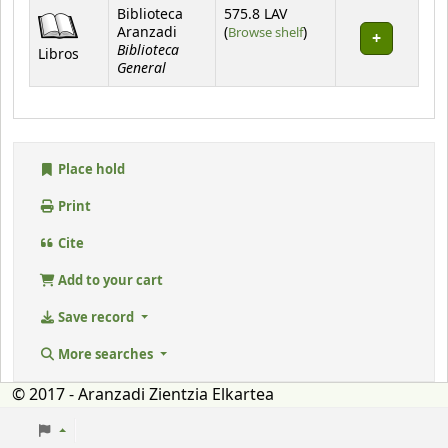
Holdings
Biblioteca
575.8 LAV
(Opens below)
Aranzadi
(
Browse shelf
)
Biblioteca
Libros
General
Place hold
Print
Cite
Add to your cart
Save record
More searches
© 2017 - Aranzadi Zientzia Elkartea