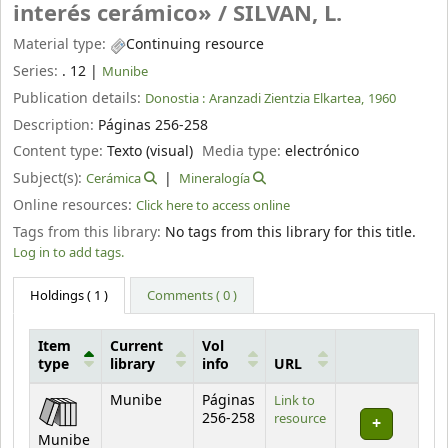
interés cerámico» /
SILVAN, L.
Material type:
Continuing resource
Series:
. 12
|
Munibe
Publication details:
Donostia :
Aranzadi Zientzia Elkartea,
1960
Description:
Páginas 256-258
Content type:
Texto (visual)
Media type:
electrónico
Subject(s):
Cerámica
Mineralogía
Online resources:
Click here to access online
Tags from this library:
No tags from this library for this title.
Log in to add tags.
Holdings
( 1 )
Comments ( 0 )
Item
Current
Vol
type
library
info
URL
Holdings
Munibe
Páginas
Link to
256-258
resource
Munibe