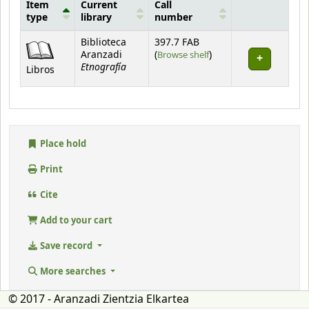
Item
Current
Call
type
library
number
Holdings
Biblioteca
397.7 FAB
(Opens below)
Aranzadi
(
Browse shelf
)
Etnografía
Libros
Place hold
Print
Cite
Add to your cart
Save record
More searches
© 2017 - Aranzadi Zientzia Elkartea