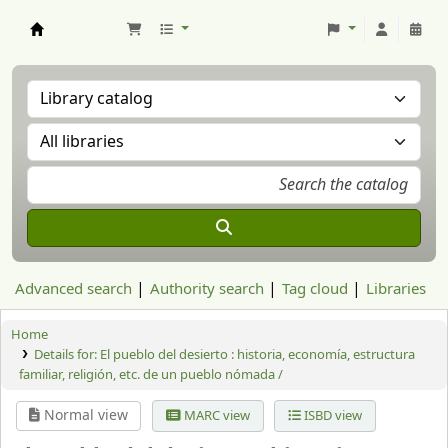
Aranzadi Zientzia Elkartea Liburutegia
Advanced search
Authority search
Tag cloud
Libraries
Home
Details for:
El pueblo del desierto : historia, economía, estructura
familiar, religión, etc. de un pueblo nómada /
Normal view
MARC view
ISBD view