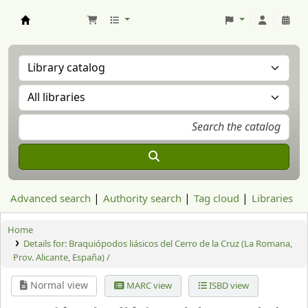
Aranzadi Zientzia Elkartea Liburutegia
Advanced search
Authority search
Tag cloud
Libraries
Home
Details for:
Braquiópodos liásicos del Cerro de la Cruz (La Romana,
Prov. Alicante, España) /
Normal view
MARC view
ISBD view