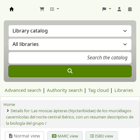
Aranzadi Zientzia Elkartea Liburutegia
Advanced search
Authority search
Tag cloud
Libraries
Home
Details for:
Las moscas ápteras (Nycteribiidae) de los murciélagos
cavernícolas del norte-central ibérico, con un resumen descriptivo de
la biología del grupo /
Normal view
MARC view
ISBD view