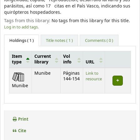
parásitos, así como 17 citas en el País Vasco, indicando sus
quirópteros hospedadores.
Tags from this library:
No tags from this library for this title.
Log in to add tags.
Holdings
( 1 )
Title notes ( 1 )
Comments ( 0 )
Item
Current
Vol
type
library
info
URL
Holdings
Munibe
Páginas
Link to
144-154
resource
Munibe
Print
Cite