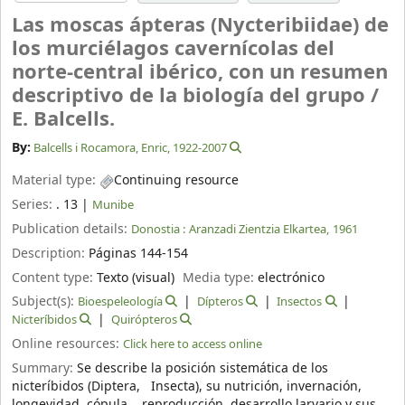
Las moscas ápteras (Nycteribiidae) de
los murciélagos cavernícolas del
norte-central ibérico, con un resumen
descriptivo de la biología del grupo /
E. Balcells.
By:
Balcells i Rocamora, Enric
, 1922-2007
Material type:
Continuing resource
Series:
. 13
|
Munibe
Publication details:
Donostia :
Aranzadi Zientzia Elkartea,
1961
Description:
Páginas 144-154
Content type:
Texto (visual)
Media type:
electrónico
Subject(s):
Bioespeleología
Dípteros
Insectos
Nicteríbidos
Quirópteros
Online resources:
Click here to access online
Summary:
Se describe la posición sistemática de los
nicteríbidos (Diptera, Insecta), su nutrición, invernación,
longevidad, cópula, reproducción, desarrollo larvario y sus