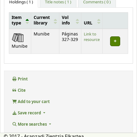
Holdings
( 1 )
Title notes ( 1 )
Comments ( 0 )
Item
Current
Vol
type
library
info
URL
Holdings
Munibe
Páginas
Link to
327-329
resource
Munibe
Print
Cite
Add to your cart
Save record
More searches
© 2017 - Aranzadi Zientzia Elkartea