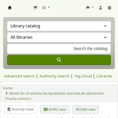
Aranzadi Zientzia Elkartea Liburutegia
Advanced search
Authority search
Tag cloud
Libraries
Home
Details for:
El sistema de repoblación piscícola de salmónidos
(Trucha común) /
Normal view
MARC view
ISBD view