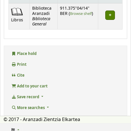
Holdings
Biblioteca
911.375"04/14"
(Opens below)
Aranzadi
BER (
Browse shelf
)
Biblioteca
Libros
General
Place hold
Print
Cite
Add to your cart
Save record
More searches
© 2017 - Aranzadi Zientzia Elkartea