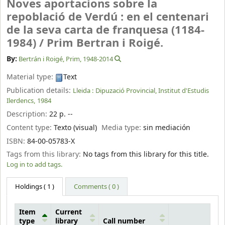
Noves aportacions sobre la
repoblació de Verdú : en el centenari
de la seva carta de franquesa (1184-
1984) /
Prim Bertran i Roigé.
By:
Bertrán i Roigé, Prim
, 1948-2014
Material type:
Text
Publication details:
Lleida :
Dipuzació Provincial, Institut d'Estudis
Ilerdencs,
1984
Description:
22 p. --
Content type:
Texto (visual)
Media type:
sin mediación
ISBN:
84-00-05783-X
Tags from this library:
No tags from this library for this title.
Log in to add tags.
Holdings
( 1 )
Comments ( 0 )
Item
Current
type
library
Call number