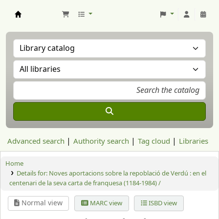
Aranzadi Zientzia Elkartea Liburutegia
Advanced search
Authority search
Tag cloud
Libraries
Home
Details for:
Noves aportacions sobre la repoblació de Verdú : en el
centenari de la seva carta de franquesa (1184-1984) /
Normal view
MARC view
ISBD view