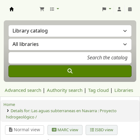
Aranzadi Zientzia Elkartea Liburutegia
Advanced search
Authority search
Tag cloud
Libraries
Home
Details for:
Las aguas subterraneas en Navarra : Proyecto
hidrogeológico /
Normal view
MARC view
ISBD view