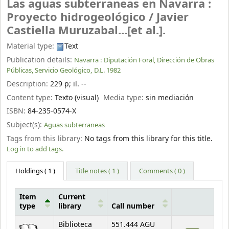
Las aguas subterraneas en Navarra :
Proyecto hidrogeológico /
Javier
Castiella Muruzabal...[et al.].
Material type:
Text
Publication details:
Navarra :
Diputación Foral, Dirección de Obras
Públicas, Servicio Geológico,
D.L. 1982
Description:
229 p
;
il. --
Content type:
Texto (visual)
Media type:
sin mediación
ISBN:
84-235-0574-X
Subject(s):
Aguas subterraneas
Tags from this library:
No tags from this library for this title.
Log in to add tags.
Holdings
( 1 )
Title notes ( 1 )
Comments ( 0 )
Item
Current
type
library
Call number
Holdings
Biblioteca
551.444 AGU