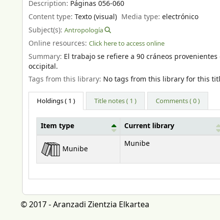
Description:
Páginas 056-060
Content type:
Texto (visual)
Media type:
electrónico
Subject(s):
Antropología
Online resources:
Click here to access online
Summary:
El trabajo se refiere a 90 cráneos provenientes
occipital.
Tags from this library:
No tags from this library for this tit
Holdings
( 1 )
Title notes ( 1 )
Comments ( 0 )
Item type
Current library
Holdings
Munibe
Munibe
© 2017 - Aranzadi Zientzia Elkartea