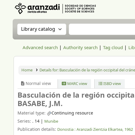
Aranzadi Zientzia Elkartea Liburutegia
Search the catalog by:
Search the catalog
Advanced search
Authority search
Tag cloud
Lib
Home
Details for:
Basculación de la región occipital del cráne
Normal view
MARC view
ISBD view
Basculación de la región occipital
BASABE, J.M.
Material type:
Continuing resource
Series:
. 14
|
Munibe
Publication details:
Donostia :
Aranzadi Zientzia Elkartea,
1962