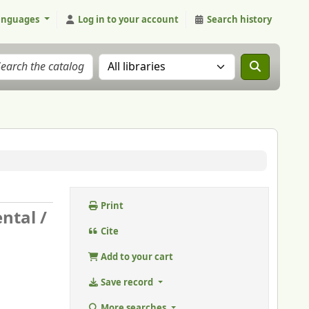
anguages
Log in to your account
Search history
Search the catalog in:
Print
ntal /
Cite
Add to your cart
Save record
More searches