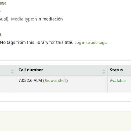
1984
--
sual)
Media type:
sin mediación
No tags from this library for this title.
Log in to add tags.
Call number
Status
(Opens below)
7.032.6 ALM (
Browse shelf
)
Available