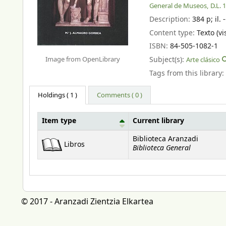
General de Museos,
D.L. 
Description:
384 p
;
il. 
Content type:
Texto (vi
ISBN:
84-505-1082-1
Image from OpenLibrary
Subject(s):
Arte clásico
Tags from this library:
Holdings
( 1 )
Comments ( 0 )
Item type
Current library
Holdings
Biblioteca Aranzadi
Libros
Biblioteca General
© 2017 - Aranzadi Zientzia Elkartea