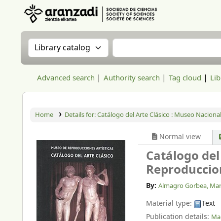
Aranzadi Zientzia Elkartea Liburutegia
Search the catalog by:
Search the catalog
Advanced search
Authority search
Tag cloud
Lib
Home
Details for:
Catálogo del Arte Clásico :
Museo Nacional 
Normal view
Catálogo del
Reproduccion
By:
Almagro Gorbea, Mar
Material type:
Text
Publication details:
Mad