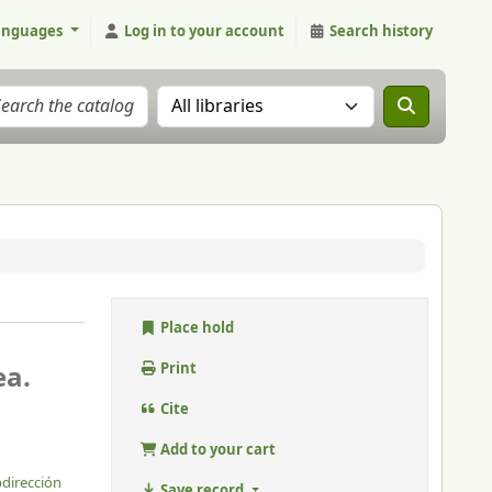
anguages
Log in to your account
Search history
Search the catalog in:
Place hold
ea.
Print
Cite
Add to your cart
bdirección
Save record