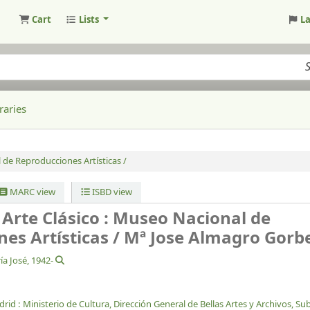
Cart
Lists
L
raries
de Reproducciones Artísticas /
MARC view
ISBD view
 Arte Clásico : Museo Nacional de
es Artísticas /
Mª Jose Almagro Gorb
ía José
, 1942-
rid :
Ministerio de Cultura, Dirección General de Bellas Artes y Archivos, Su