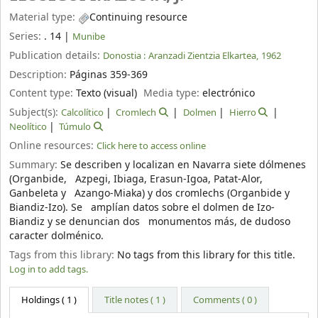
Material type:
Continuing resource
Series:
. 14
|
Munibe
Publication details:
Donostia :
Aranzadi Zientzia Elkartea,
1962
Description:
Páginas 359-369
Content type:
Texto (visual)
Media type:
electrónico
Subject(s):
Calcolítico
Cromlech
Dolmen
Hierro
Neolítico
Túmulo
Online resources:
Click here to access online
Summary:
Se describen y localizan en Navarra siete dólmenes
(Organbide, Azpegi, Ibiaga, Erasun-Igoa, Patat-Alor,
Ganbeleta y Azango-Miaka) y dos cromlechs (Organbide y
Biandiz-Izo). Se amplían datos sobre el dolmen de Izo-
Biandiz y se denuncian dos monumentos más, de dudoso
caracter dolménico.
Tags from this library:
No tags from this library for this title.
Log in to add tags.
Holdings
( 1 )
Title notes ( 1 )
Comments ( 0 )