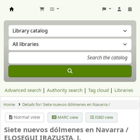
Aranzadi Zientzia Elkartea Liburutegia
Advanced search
Authority search
Tag cloud
Libraries
Home
Details for:
Siete nuevos dólmenes en Navarra /
Normal view
MARC view
ISBD view
Siete nuevos dólmenes en Navarra /
ELOSEGUI IRAZUSTA, J.