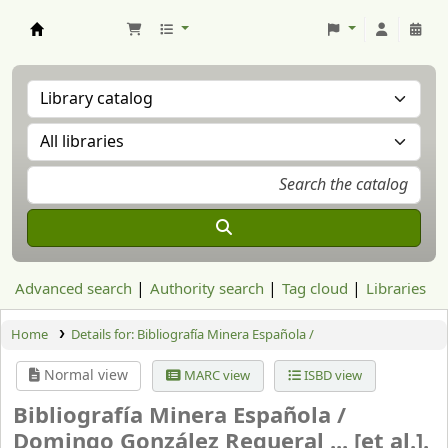
Aranzadi Zientzia Elkartea Liburutegia
Advanced search
Authority search
Tag cloud
Libraries
Home
Details for:
Bibliografía Minera Española /
Normal view
MARC view
ISBD view
Bibliografía Minera Española /
Domingo González Regueral ... [et al.].