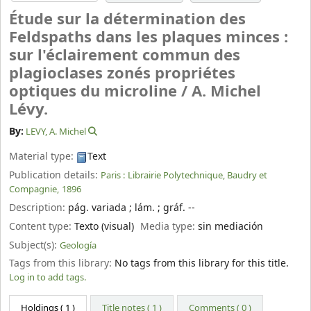
Étude sur la détermination des
Feldspaths dans les plaques minces :
sur l'éclairement commun des
plagioclases zonés propriétes
optiques du microline /
A. Michel
Lévy.
By:
LEVY, A. Michel
Material type:
Text
Publication details:
Paris :
Librairie Polytechnique, Baudry et
Compagnie,
1896
Description:
pág. variada ; lám. ; gráf. --
Content type:
Texto (visual)
Media type:
sin mediación
Subject(s):
Geología
Tags from this library:
No tags from this library for this title.
Log in to add tags.
Holdings
( 1 )
Title notes ( 1 )
Comments ( 0 )