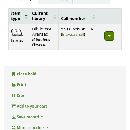
Item
Current
type
library
Call number
Holdings
Biblioteca
550.8:666.36 LEV
(Opens below)
Aranzadi
(
Browse shelf
)
Biblioteca
Libros
General
Place hold
Print
Cite
Add to your cart
Save record
More searches