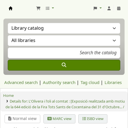
Aranzadi Zientzia Elkartea Liburutegia
Advanced search
Authority search
Tag cloud
Libraries
Home
Details for:
L'Olivera i l'oli al comtat : [Exposició realitzada amb motiu
de la 644 edició de la Fira Tots Sants de Cocentaina del 31 d'Octubre... /
Normal view
MARC view
ISBD view