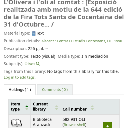
L'Olivera i l'oli al comtat : [Exposició
realitzada amb motiu de la 644 edició
de la Fira Tots Sants de Cocentaina del
31 d'Octubre... /
Material type:
Text
Publication details:
Alacant :
Centre D'Estudis Contestans,
D.L. 1990
Description:
226 p
;
il. --
Content type:
Texto (visual)
Media type:
sin mediación
Subject(s):
Olivos
Tags from this library:
No tags from this library for this title.
Log in to add tags.
Holdings
( 1 )
Comments ( 0 )
Item
Current
type
library
Call number
Holdings
Biblioteca
582.931 OLI
(Opens below)
Aranzadi
(
Browse shelf
)