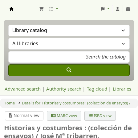
Aranzadi Zientzia Elkartea Liburutegia
Advanced search
Authority search
Tag cloud
Libraries
Home
Details for:
Historias y costumbres : (colección de ensayos) /
Normal view
MARC view
ISBD view
Historias y costumbres : (colección de
ensayos) /
José Mª Iribarren.