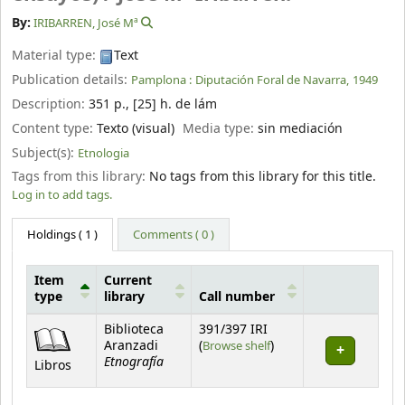
By:
IRIBARREN, José Mª
Material type:
Text
Publication details:
Pamplona :
Diputación Foral de Navarra,
1949
Description:
351 p., [25] h. de lám
Content type:
Texto (visual)
Media type:
sin mediación
Subject(s):
Etnologia
Tags from this library:
No tags from this library for this title.
Log in to add tags.
Holdings
( 1 )
Comments ( 0 )
Item
Current
type
library
Call number
Holdings
Biblioteca
391/397 IRI
(Opens below)
Aranzadi
(
Browse shelf
)
Etnografía
Libros