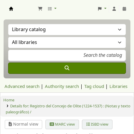
Aranzadi Zientzia Elkartea Liburutegia
Advanced search
Authority search
Tag cloud
Libraries
Home
Details for:
Registro del Concejo de Olite (1224-1537) :
(Notas y texto
paleográfico) /
Normal view
MARC view
ISBD view