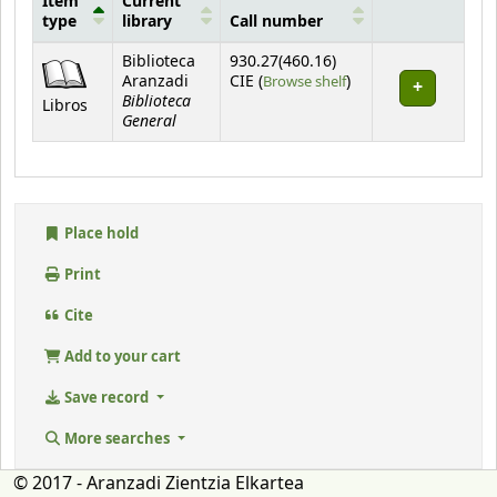
Item
Current
type
library
Call number
Holdings
Biblioteca
930.27(460.16)
(Opens below)
Aranzadi
CIE (
Browse shelf
)
Biblioteca
Libros
General
Place hold
Print
Cite
Add to your cart
Save record
More searches
© 2017 - Aranzadi Zientzia Elkartea