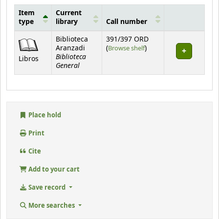
Item
Current
type
library
Call number
Holdings
Biblioteca
391/397 ORD
(Opens below)
Aranzadi
(
Browse shelf
)
Biblioteca
Libros
General
Place hold
Print
Cite
Add to your cart
Save record
More searches