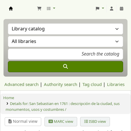
Aranzadi Zientzia Elkartea Liburutegia
Advanced search
Authority search
Tag cloud
Libraries
Home
Details for:
San Sebastian en 1761 : descripción de la ciudad, sus
monumentos, usos y costumbres /
Normal view
MARC view
ISBD view