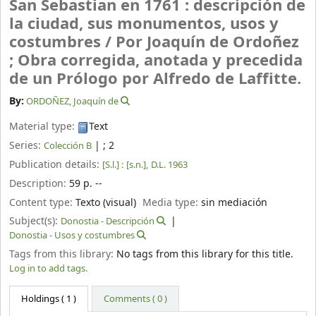
San Sebastian en 1761 : descripción de
la ciudad, sus monumentos, usos y
costumbres /
Por Joaquín de Ordoñez
; Obra corregida, anotada y precedida
de un Prólogo por Alfredo de Laffitte.
By:
ORDOÑEZ, Joaquín de
Material type:
Text
Series:
|
; 2
Colección B
Publication details:
[S.l.] :
[s.n.],
D.L. 1963
Description:
59 p. --
Content type:
Texto (visual)
Media type:
sin mediación
Subject(s):
Donostia - Descripción
Donostia - Usos y costumbres
Tags from this library:
No tags from this library for this title.
Log in to add tags.
Holdings
( 1 )
Comments ( 0 )