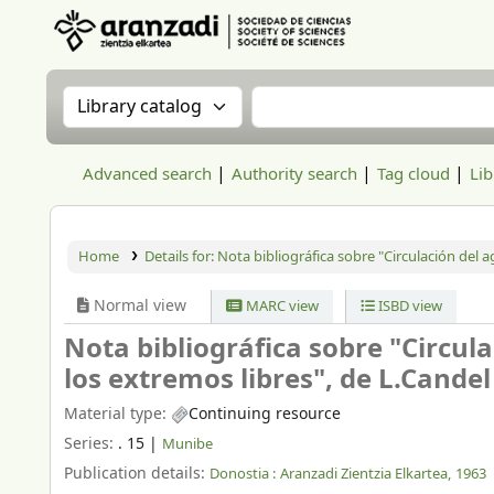
Aranzadi Zientzia Elkartea Liburutegia
Search the catalog by:
Search the catalog
Advanced search
Authority search
Tag cloud
Lib
Home
Details for:
Nota bibliográfica sobre "Circulación del a
Normal view
MARC view
ISBD view
Nota bibliográfica sobre "Circul
los extremos libres", de L.Candel 
Material type:
Continuing resource
Series:
. 15
|
Munibe
Publication details:
Donostia :
Aranzadi Zientzia Elkartea,
1963