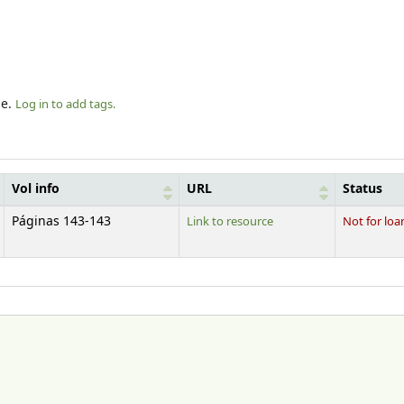
le.
Log in to add tags.
Vol info
URL
Status
Páginas 143-143
Link to resource
Not for loa