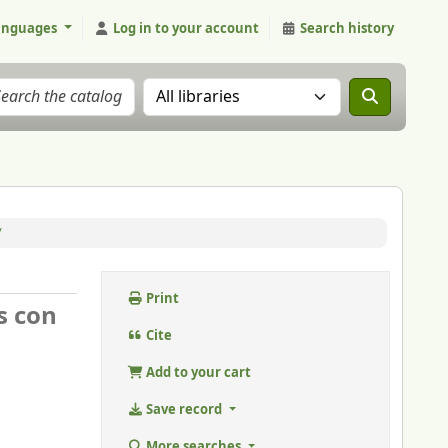
anguages
Log in to your account
Search history
Search the catalog in:
/
Print
s con
Cite
Add to your cart
Save record
More searches