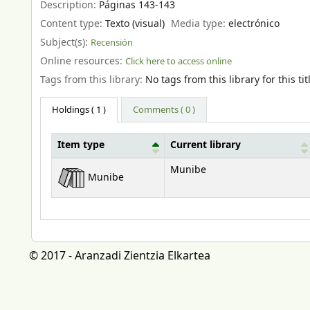
Description:
Páginas 143-143
Content type:
Texto (visual)
Media type:
electrónico
Subject(s):
Recensión
Online resources:
Click here to access online
Tags from this library:
No tags from this library for this tit
Holdings
( 1 )
Comments ( 0 )
Item type
Current library
Holdings
Munibe
Munibe
© 2017 - Aranzadi Zientzia Elkartea