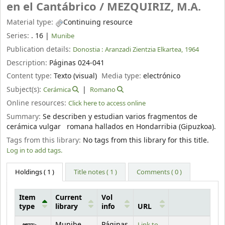
en el Cantábrico /
MEZQUIRIZ, M.A.
Material type:
Continuing resource
Series:
. 16
|
Munibe
Publication details:
Donostia :
Aranzadi Zientzia Elkartea,
1964
Description:
Páginas 024-041
Content type:
Texto (visual)
Media type:
electrónico
Subject(s):
Cerámica
Romano
Online resources:
Click here to access online
Summary:
Se describen y estudian varios fragmentos de
cerámica vulgar romana hallados en Hondarribia (Gipuzkoa).
Tags from this library:
No tags from this library for this title.
Log in to add tags.
Holdings
( 1 )
Title notes ( 1 )
Comments ( 0 )
Item
Current
Vol
type
library
info
URL
Holdings
Munibe
Páginas
Link to