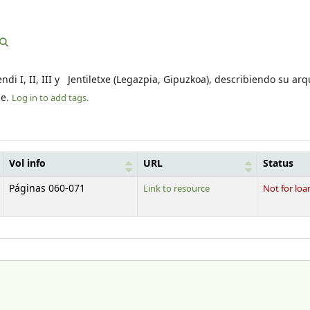
di I, II, III y Jentiletxe (Legazpia, Gipuzkoa), describiendo su arq
le.
Log in to add tags.
Vol info
URL
Status
Páginas 060-071
Link to resource
Not for loa