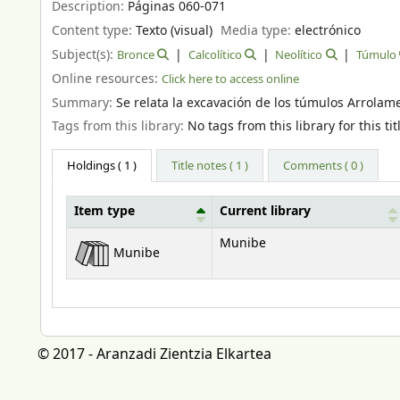
Description:
Páginas 060-071
Content type:
Texto (visual)
Media type:
electrónico
Subject(s):
Bronce
Calcolítico
Neolítico
Túmulo
Online resources:
Click here to access online
Summary:
Se relata la excavación de los túmulos Arrolamen
Tags from this library:
No tags from this library for this tit
Holdings
( 1 )
Title notes ( 1 )
Comments ( 0 )
Item type
Current library
Holdings
Munibe
Munibe
© 2017 - Aranzadi Zientzia Elkartea