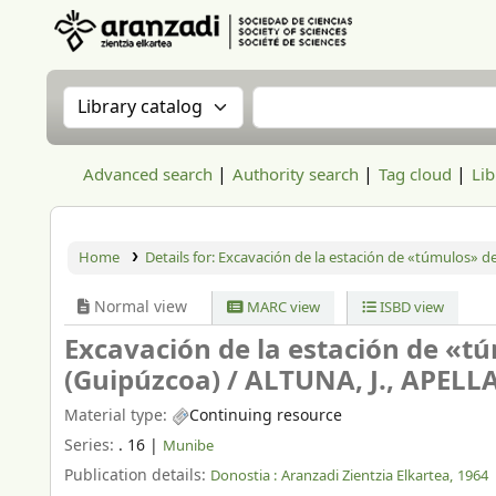
Aranzadi Zientzia Elkartea Liburutegia
Search the catalog by:
Search the catalog
Advanced search
Authority search
Tag cloud
Lib
Home
Details for:
Excavación de la estación de «túmulos» de
Normal view
MARC view
ISBD view
Excavación de la estación de «t
(Guipúzcoa) /
ALTUNA, J., APELL
Material type:
Continuing resource
Series:
. 16
|
Munibe
Publication details:
Donostia :
Aranzadi Zientzia Elkartea,
1964