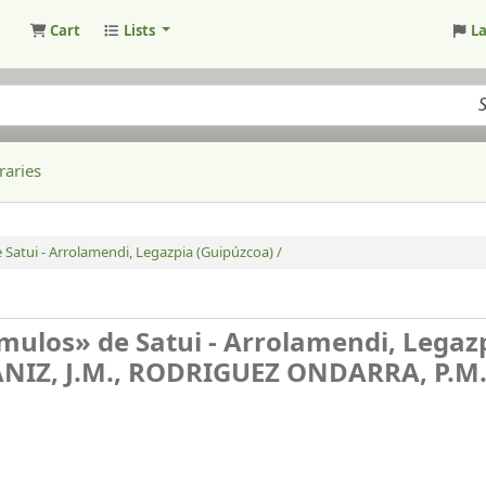
Cart
Lists
L
raries
 Satui - Arrolamendi, Legazpia (Guipúzcoa) /
úmulos» de Satui - Arrolamendi, Legaz
ANIZ, J.M., RODRIGUEZ ONDARRA, P.M