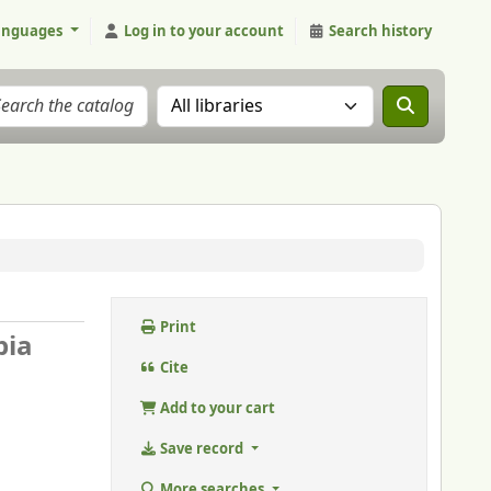
anguages
Log in to your account
Search history
Search the catalog in:
Print
pia
.
Cite
Add to your cart
Save record
More searches