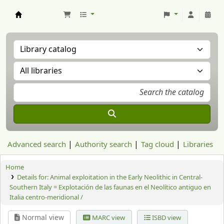
Aranzadi Zientzia Elkartea Liburutegia
Advanced search
Authority search
Tag cloud
Libraries
Home
Details for:
Animal exploitation in the Early Neolithic in Central-
Southern Italy = Explotación de las faunas en el Neolítico antiguo en
Italia centro-meridional /
Normal view
MARC view
ISBD view