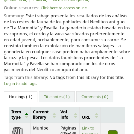
Online resources:
Click here to access online
Summary:
Este trabajo presenta los resultados de los análisis
de los restos de fauna de los poblados del Neolítico antiguo
de "La Marmotta" y Favella. La ganadería estaba basada en los
ovicaprinos, el cerdo y la vaca sacrificados preferentemente
en edad juvenil, probablemente, para consumir su carne. Se
constata también la explotación de mamíferos salvajes. La
ganadería en cualquier caso predominaba ampliamente sobre
la caza y la pesca. Los datos faunísticos procedentes de "La
Marmotta" y Favella se han comparado con los de otros
yacimientos del Neolítico antiguo italiano.
Tags from this library:
No tags from this library for this title.
Log in to add tags.
Holdings
( 1 )
Title notes ( 1 )
Comments ( 0 )
Item
Current
Vol
type
library
info
URL
Holdings
Munibe
Páginas
Link to
429-439
resource