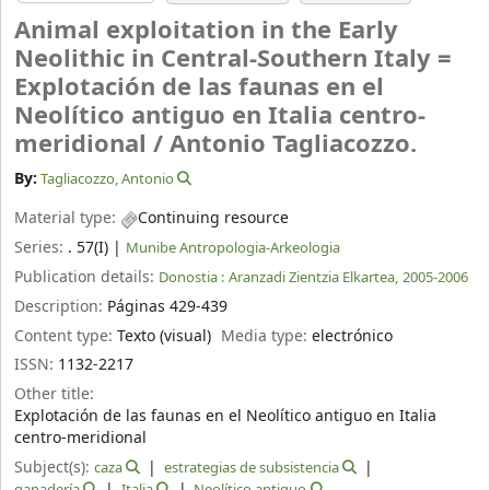
Animal exploitation in the Early
Neolithic in Central-Southern Italy =
Explotación de las faunas en el
Neolítico antiguo en Italia centro-
meridional /
Antonio Tagliacozzo.
By:
Tagliacozzo, Antonio
Material type:
Continuing resource
Series:
. 57(I)
|
Munibe Antropologia-Arkeologia
Publication details:
Donostia :
Aranzadi Zientzia Elkartea,
2005-2006
Description:
Páginas 429-439
Content type:
Texto (visual)
Media type:
electrónico
ISSN:
1132-2217
Other title:
Explotación de las faunas en el Neolítico antiguo en Italia
centro-meridional
Subject(s):
caza
estrategias de subsistencia
ganadería
Italia
Neolítico antiguo