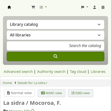
Aranzadi Zientzia Elkartea Liburutegia
Advanced search
Authority search
Tag cloud
Libraries
Home
Details for:
La sidra /
Normal view
MARC view
ISBD view
La sidra /
Mocoroa, F.
By:
Mocoroa, Félix